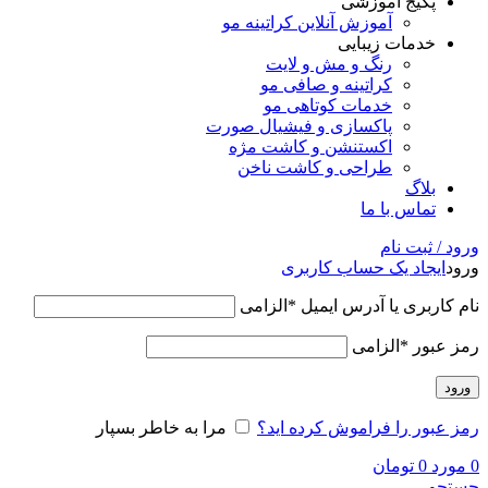
پکیج آموزشی
آموزش آنلاین کراتینه مو
خدمات زیبایی
رنگ و مش و لایت
کراتینه و صافی مو
خدمات کوتاهی مو
پاکسازی و فیشیال صورت
اکستنشن و کاشت مژه
طراحی و کاشت ناخن
بلاگ
تماس با ما
ورود / ثبت نام
ورود
ایجاد یک حساب کاربری
نام کاربری یا آدرس ایمیل
*
الزامی
رمز عبور
*
الزامی
ورود
رمز عبور را فراموش کرده اید؟
مرا به خاطر بسپار
0
مورد
0
تومان
جستجو