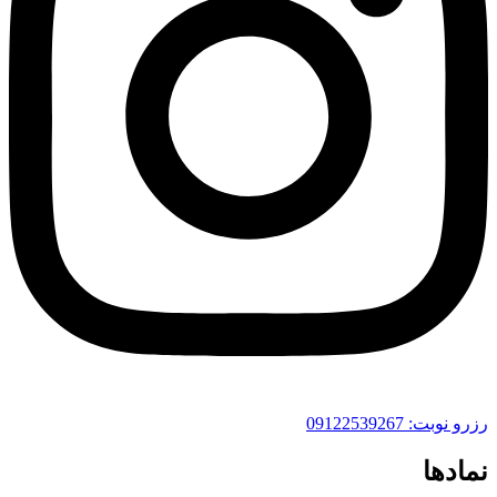
رزرو نوبت: 09122539267
نمادها