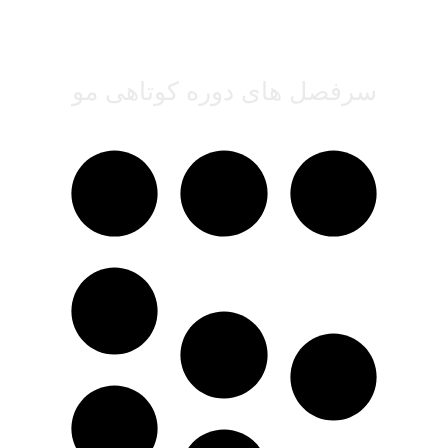
ارتباط شما با سالن‌های آرایشی در صورت امکان
معرفی خوابگاه (مخصوص هنرجویان شهرستانی)
سرفصل های دوره کوتاهی مو
آموزش
کار ماشین (
آنکارد دور سر
آکادمیک و
کیلیپر و خط
اصولی آناتومی
زن)
سر
کات موزر
موخوره گیری
آموزش انواع