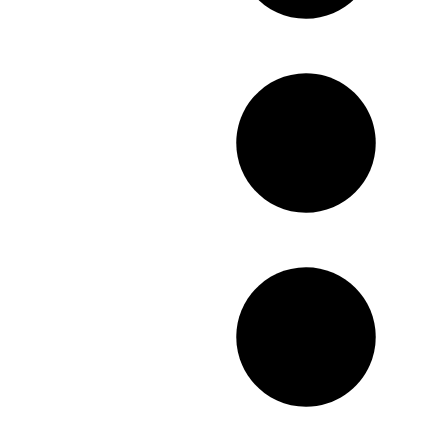
کوپ لیر ترکیبی، کوپ
سیبل، کوپ آناناسی،
اصول صحیح خشک کردن
کوپ لیزری، کوپ ریحانا،
مو
کوپ ناموزون (کوپ
فانتزی)، کوپ ستاره
ای،کوتاهی کلوش، انواع
چتری فشن و عروسکی،
پیتاژهای تخصصی برای
پر حجم نمایان کردن مو،
موخوره گیری مو جهت
اصول صحیح اتو کردن و
از بین بردن وزی،
صاف کردن مو
موخوره گیری مو بدون
کوتاهی قد مو و کوتاهی
مو با موزر مسلط می
شوید.
برش انواع موهای بلند و
متوسط