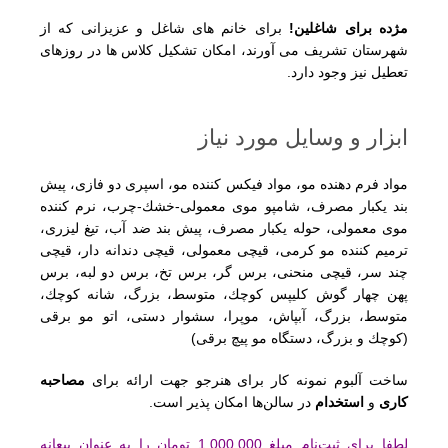
مژده برای شاغلین!
برای خانم های شاغل و عزیزانی که از
شهرستان تشریف می آورند، امکان تشکیل کلاس ها در روزهای
تعطیل نیز وجود دارد.
ابزار و وسایل مورد نیاز
مواد فرم دهنده مو، مواد فیكس كننده مو، اسپری دو فازی، پیش
بند یكبار مصرف، شامپو موی معمولی-خشك-چرب، نرم كننده
موی معمولی، حوله یكبار مصرف، پیش بند ضد آب، تیغ لیزری،
ترمیم كننده مو كرمی، قیچی معمولی، قیچی دندانه دار، قیچی
چند سر، قیچی منحنی، برس گر، برس تخ، برس دو لبه، برس
پهن چهار گوش كلیپس كوچك، متوسط، بزرگ، شانه كوچك،
متوسط، بزرگ، آبپاش، موپرا، سشوار دستی، اتو مو برقی
(كوچك و بزرگ، دستگاه مو پیچ برقی)
ساخت آلبوم نمونه کار برای هنرجو جهت ارائه برای
مصاحبه
کاری
و
استخدام
در سالن‌ها امکان پذیر است.
لطفا برای ثبت‌نام مبلغ 1.000.000 تومان را به عنوان بیعانه