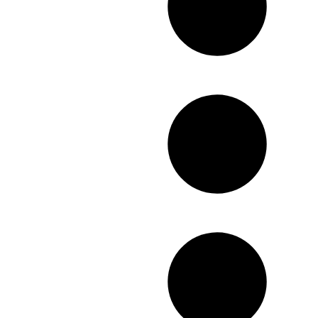
توانید با تسلط کامل و به
صورت حرفه ای، کوتاهی
مو را با روش های
متفاوت برای تمام اندازه
دستورالعمل های
ها و فرم های مختلف مو
بهداشتی
برای مشتری انجام دهید.
در نهایت پس از شرکت
دردوره آموزش کوتاهی
مو، می توانید به راحتی
شروع به کسب درآمد
کنید و یا کسب و کار
فعلی خودتان را بهبود
ببخشید.
نحوه درست قرارگیری
همچنین به مهم ترین
قیچی
متدهای روز آموزش
کوتاه کردن موی زنانه از
جمله کوتاهی مو
ژورنالی، انواع کوپ
شامل کوپ فارا، کوپ
کرنلی، کوپ قارچی،