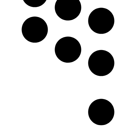
زاویه ها
شستشوی سر
براشینگ و
استایلینگ مو
آموزش انواع
برش ها
مشاوره
کوتاهی بر
اساس جام
تمامی مدل
چهره
های مصری
ژورنال خوانی (
باب لیر کلوش
کوتاهی از رو
پیکسی
عکس)
گرجوئیشن.
فاندامنتال
کار با شانه و