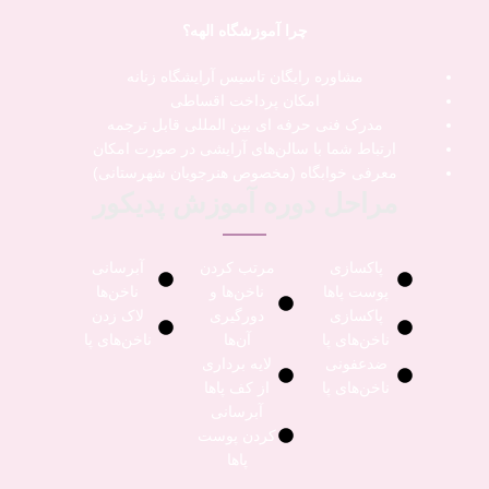
چرا آموزشگاه الهه؟
مشاوره رایگان تاسیس آرایشگاه زنانه
امکان پرداخت اقساطی
مدرک فنی حرفه ای بین المللی قابل ترجمه
ارتباط شما با سالن‌های آرایشی در صورت امکان
معرفی خوابگاه (مخصوص هنرجویان شهرستانی)
مراحل دوره آموزش پدیکور
پاکسازی
مرتب کردن
آبرسانی
پوست پاها
ناخن‌ها و
ناخن‌ها
پاکسازی
دورگیری
لاک زدن
ناخن‌های پا
آن‌ها
ناخن‌های پا
ضدعفونی
لایه برداری
ناخن‌های پا
از کف پاها
آبرسانی
کردن پوست
پاها