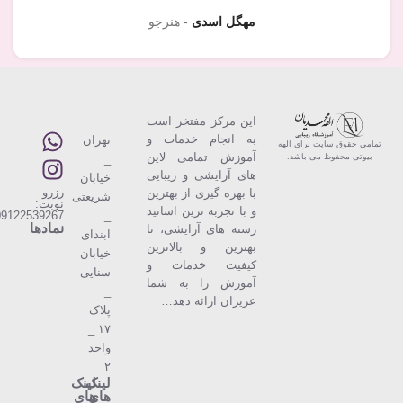
مهگل اسدی
هنرجو
این مركز مفتخر است
به انجام خدمات و
تهران
تمامی حقوق سایت برای الهه
آموزش تمامی لاین
_
بیوتی محفوظ می باشد.
های آرایشی و زیبایی
خیابان
رزرو
با بهره گیری از بهترین
شریعتی
نوبت:
و با تجربه ترین اساتید
09122539267
_
نمادها
رشته های آرایشی، تا
ابندای
بهترین و بالاترین
خیابان
كیفیت خدمات و
سنایی
آموزش را به شما
_
عزیزان ارائه دهد…
پلاک
۱۷ _
واحد
۲
لینک
لینک
های
های