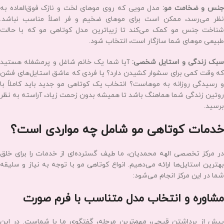
چرا کوتاهی مو فقط یک اصلاح ساده نیست؟
بسیاری از افراد تصور می‌کنند که کوتاه کردن مو تنها به معنای کم کردن قد
آن است؛ اما در واقعیت، یک کوتاهی موی زنانه اصولی، هنری است که
تلفیقی از هندسه، شناخت آناتومی چهره و درک بافت مو را می‌طلبد.
أثیر فرم صورت:
هر چهره‌ای هندسه خاص خود را دارد (گرد، بیضی، مربع،
قلبی یا کشیده). یک متخصص زیبایی می‌داند که چگونه با ایجاد خطوط و
زوایای مناسب در مو، ویژگی‌های مثبت چهره را برجسته‌تر کرده و نواقص
احتمالی را بپوشاند. برای مثال، چهره‌های گرد با مدل‌های لایه‌ای بلندتر،
کشیده‌تر و متعادل‌تر به نظر می‌رسند.
نس و ضخامت مو:
مدل مویی که روی موهای لخت و نازک فوق‌العاده به
نظر می‌رسد، ممکن است برای موهای ضخیم و فر اصلاً مناسب نباشد.
شناخت جنس مو کمک می‌کند تا زیباترین مدل کوتاهی مو که با حالت
طبیعی موهای شما سازگار است، انتخاب شود.
سبک زندگی و استایل شخصی:
آیا شما یک خانم شاغل و پرمشغله هستید
که وقت کمی برای سشوار کشیدن دارد؟ یا فردی که عاشق استایل‌های فشن
و رسیدگی روزانه به موهاست؟ انتخاب یک کوتاهی مو جدید باید کاملاً با