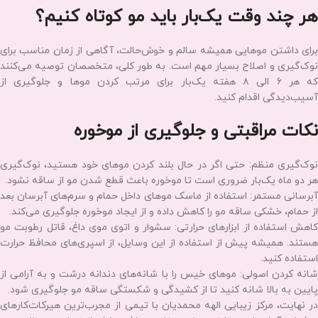
ژورنالی با کوتاهی‌های معمولی تفاوت اساسی دارد. در این سبک، متخصص
هیرکات با استفاده از دانش هندسه فضایی و زاویه‌شناسی دقیق، تصویر
ژورنالی را تحلیل می‌کند. او می‌سنجد که برای رسیدن به آن فرم خاص، هر
لایه از مو باید با چه زاویه‌ای (صفر، ۴۵، ۹۰ یا ۱۸۰ درجه) در دست گرفته و
کوتاه شود.
هنگامی که شما عکسی از یک استایل خاص را به ما نشان می‌دهید، ما ابتدا
بررسی می‌کنیم که آیا این مدل با توجه به خواب موها و ضخامت موی شما
قابل اجرا هست یا خیر. سپس با استفاده از تکنیک‌های نقطه‌ای و
تکسچرایزینگ، بافت و وزن مو را دقیقاً مشابه تصویر ژورنالی درمی‌آوریم تا
شما صاحب یک استایل کاملاً حرفه‌ای و به‌روز شوید.
هر چند وقت یک‌بار باید مو کوتاه کنیم؟
برای داشتن موهایی همیشه سالم و خوش‌حالت، آگاهی از زمان مناسب برای
نوک‌گیری و اصلاح بسیار مهم است. به طور کلی، متخصصان توصیه می‌کنند
که هر ۶ الی ۸ هفته یک‌بار برای مرتب کردن موها و جلوگیری از
آسیب‌دیدگی اقدام کنید.
نکات مراقبتی و جلوگیری از موخوره