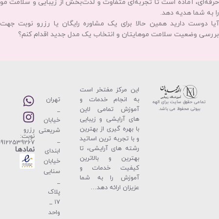
نوک‌گیری منظم: حتی اگر در حال بلند کردن موهای خود هستید، نوک‌گیری
هر دو ماه یک‌بار ضروری است تا موخوره باعث قطع شدن مو از ساقه نشود.
آبرسانی مستمر: استفاده از ماسک موهای داخل حمام و سرم‌های آبرسان بعد
از حمام، خشکی ساقه مو را کاهش داده و از ایجاد موخوره جلوگیری می‌کند.
کاهش استفاده از ابزارهای حرارتی: سشوار و اتوی موی داغ، قاتل رطوبت مو
هستند. همیشه پیش از استفاده از این وسایل، از اسپری‌های محافظ حرارت
استفاده کنید.
شانه کردن اصولی: موهای خیس را با شانه‌های دندانه درشت و به آرامی از
پایین به بالا شانه کنید تا از کشیدگی و شکستگی ساقه مو جلوگیری شود.
در نهایت، مرکز زیبایی الهه محمدیان با تیمی از مجرب‌ترین هیرکات‌کارهای
حرفه‌ای، آماده است تا تجربه‌ای متفاوت و لذت‌بخش از زیبایی و سلامت مو
را به شما هدیه دهد.
آیا دوست دارید همین حالا برای یک مشاوره رایگان یا رزرو نوبت جهت
بررسی وضعیت سلامت موهایتان و انتخاب یک مدل جدید اقدام کنم؟
این مركز مفتخر است