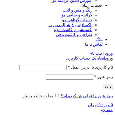
آموزش آنلاین کراتینه مو
خدمات زیبایی
رنگ و مش و لایت
کراتینه و صافی مو
خدمات کوتاهی مو
پاکسازی و فیشیال صورت
اکستنشن و کاشت مژه
طراحی و کاشت ناخن
بلاگ
تماس با ما
ورود / ثبت نام
ورود
ایجاد یک حساب کاربری
نام کاربری یا آدرس ایمیل
*
رمز عبور
*
ورود
رمز عبور را فراموش کرده اید؟
مرا به خاطر بسپار
0
مورد
0
تومان
جستجو
منو