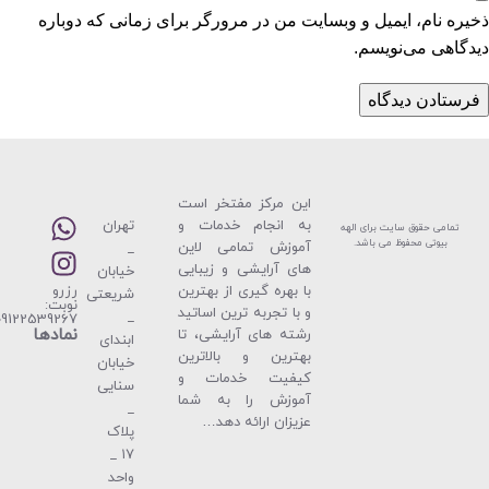
ذخیره نام، ایمیل و وبسایت من در مرورگر برای زمانی که دوباره
دیدگاهی می‌نویسم.
این مركز مفتخر است
به انجام خدمات و
تهران
تمامی حقوق سایت برای الهه
بیوتی محفوظ می باشد.
آموزش تمامی لاین
_
های آرایشی و زیبایی
خیابان
با بهره گیری از بهترین
رزرو
شریعتی
نوبت:
و با تجربه ترین اساتید
_
09122539267
نمادها
رشته های آرایشی، تا
ابندای
بهترین و بالاترین
خیابان
كیفیت خدمات و
سنایی
آموزش را به شما
_
عزیزان ارائه دهد…
پلاک
۱۷ _
واحد