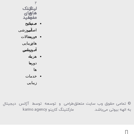
۲
لینک
لینک
های
های
مفید
مفید
صفحه
پکیج
اصلی
آموزشی
دوره
مقالات
های
زیبایی
آموزشی
تماس
با
هزینه
دوره
ما
ها
خدمات
زیبایی
© تمامی حقوق وب سایت متعلق
طراحی و توسعه توسط آژانس دیجیتال
به الهه بیوتی می‌باشد.
مارکتینگ کارینو karino.agency