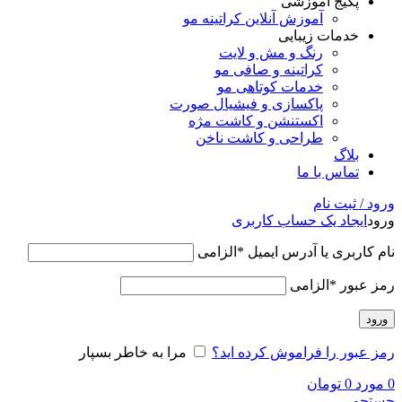
پکیج آموزشی
آموزش آنلاین کراتینه مو
خدمات زیبایی
رنگ و مش و لایت
کراتینه و صافی مو
خدمات کوتاهی مو
پاکسازی و فیشیال صورت
اکستنشن و کاشت مژه
طراحی و کاشت ناخن
بلاگ
تماس با ما
ورود / ثبت نام
ورود
ایجاد یک حساب کاربری
نام کاربری یا آدرس ایمیل
*
الزامی
رمز عبور
*
الزامی
ورود
رمز عبور را فراموش کرده اید؟
مرا به خاطر بسپار
0
مورد
0
تومان
جستجو