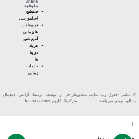
های
های
مفید
مفید
صفحه
پکیج
اصلی
آموزشی
دوره
مقالات
های
زیبایی
آموزشی
تماس
با
هزینه
دوره
ما
ها
خدمات
زیبایی
© تمامی حقوق وب سایت متعلق
طراحی و توسعه توسط آژانس دیجیتال
به الهه بیوتی می‌باشد.
مارکتینگ کارینو karino.agency