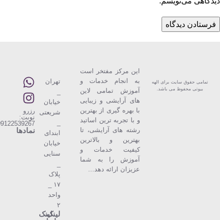
دیدگاهی می‌نویسم.
این مركز مفتخر است
به انجام خدمات و
تهران
تمامی حقوق سایت برای الهه
بیوتی محفوظ می باشد.
آموزش تمامی لاین
_
های آرایشی و زیبایی
خیابان
با بهره گیری از بهترین
رزرو
شریعتی
نوبت:
و با تجربه ترین اساتید
_
09122539267
رشته های آرایشی، تا
نمادها
ابندای
بهترین و بالاترین
خیابان
كیفیت خدمات و
سنایی
آموزش را به شما
_
عزیزان ارائه دهد…
پلاک
۱۷ _
واحد
۲
لینک
لینک