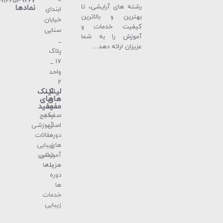
09122539267
رشته های آرایشی، تا
نمادها
ابندای
بهترین و بالاترین
خیابان
كیفیت خدمات و
سنایی
آموزش را به شما
_
عزیزان ارائه دهد…
پلاک
۱۷ _
واحد
۲
لینک
لینک
های
های
مفید
مفید
صفحه
پکیج
اصلی
آموزشی
دوره
مقالات
های
زیبایی
آموزشی
تماس
هزینه
با ما
دوره
ها
خدمات
زیبایی