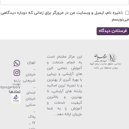
ذخیره نام، ایمیل و وبسایت من در مرورگر برای زمانی که دوباره دیدگاهی
می‌نویسم.
این مركز مفتخر است
به انجام خدمات و
تهران
تمامی حقوق سایت برای الهه
آموزش تمامی لاین
_
بیوتی محفوظ می باشد.
های آرایشی و زیبایی
خیابان
با بهره گیری از بهترین
رزرو
شریعتی
نوبت:
و با تجربه ترین اساتید
_
09122539267
رشته های آرایشی، تا
نمادها
ابندای
بهترین و بالاترین
خیابان
كیفیت خدمات و
سنایی
آموزش را به شما
_
عزیزان ارائه دهد…
پلاک
۱۷ _
واحد