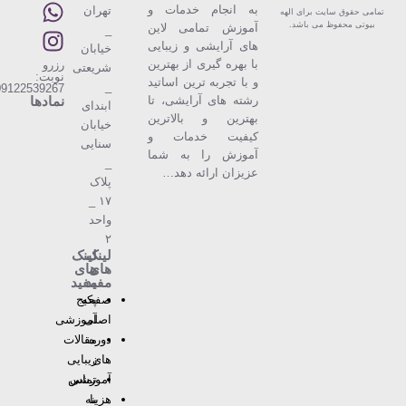
به انجام خدمات و
تهران
تمامی حقوق سایت برای الهه
بیوتی محفوظ می باشد.
آموزش تمامی لاین
_
های آرایشی و زیبایی
خیابان
با بهره گیری از بهترین
رزرو
شریعتی
نوبت:
و با تجربه ترین اساتید
_
09122539267
رشته های آرایشی، تا
نمادها
ابندای
بهترین و بالاترین
خیابان
كیفیت خدمات و
سنایی
آموزش را به شما
_
عزیزان ارائه دهد…
پلاک
۱۷ _
واحد
۲
لینک
لینک
های
های
مفید
مفید
صفحه
پکیج
اصلی
آموزشی
دوره
مقالات
های
زیبایی
آموزشی
تماس
با
هزینه