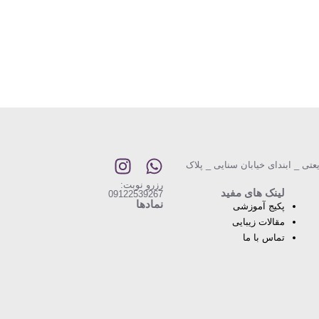
عتی _ ابندای خیابان سنایی _ پلاک
رزرو نوبت:
لینک های مفید
09122539267
نمادها
پکیج آموزشی
مقالات زیبایی
تماس با ما