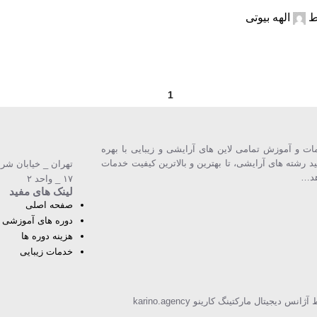
ط
الهه بیوتی
2
1
ت و آموزش تمامی لاین های آرایشی و زیبایی با بهره
تید رشته های آرایشی، تا بهترین و بالاترین كیفیت خدمات
تهران _ خیابان شری
هد…
۱۷ _ واحد ۲
لینک های مفید
صفحه اصلی
دوره های آموزشی
هزینه دوره ها
خدمات زیبایی
دیجیتال مارکتینگ کارینو karino.agency