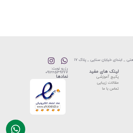
تهران _ خیابان شریعتی _ ابندای خیابان سنایی _ پلاک ۱۷
رزرو نوبت:
لینک های مفید
09122539267
نمادها
پکیج آموزشی
مقالات زیبایی
تماس با ما