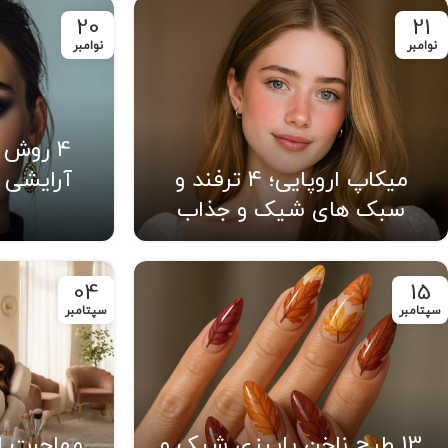
20
21
نوامبر
نوامبر
4 روش 
میکاپ اروپایی؛ 4 ترفند و
آرایشی ج
سبک های شیک و جذاب
04
15
سپتامبر
سپتامبر
13 طرح ناخن پاییزی شیک و
مهاجرت ا