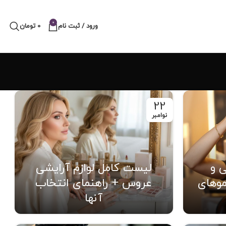
0
ورود / ثبت نام
0
تومان
22
نوامبر
ی و
لیست کامل لوازم آرایشی
موهای
عروس + راهنمای انتخاب
آنها