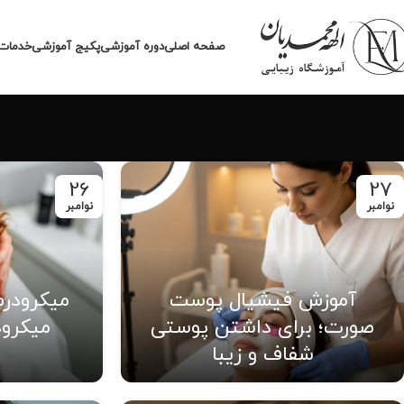
صفحه اصلی
دوره آموزشی
پکیج آموزشی
خدمات 
26
27
نوامبر
نوامبر
آموزش فیشیال پوست
صورت؛ برای داشتن پوستی
میکرود
شفاف و زیبا