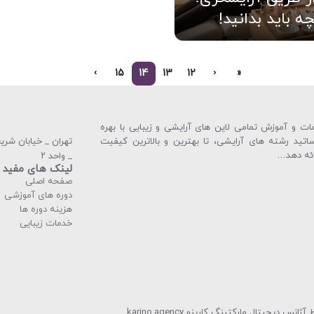
ه باید بدانید!
›
15
14
13
12
‹
«
ت و آموزش تمامی لاین های آرایشی و زیبایی با بهره
ساتید رشته های آرایشی، تا بهترین و بالاترین كیفیت
ائه دهد…
_ واحد ۲
لینک های مفید
صفحه اصلی
دوره های آموزشی
هزینه دوره ها
خدمات زیبایی
 دیجیتال مارکتینگ کارینو karino.agency