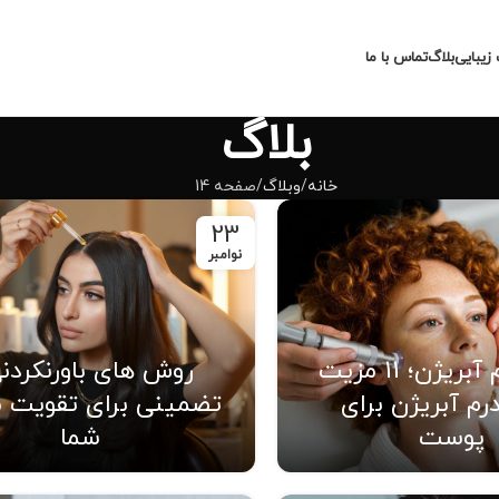
زیبایی
بلاگ
تماس با ما
بلاگ
خانه
وبلاگ
صفحه 14
23
نوامبر
میکرودرم آبریژن؛ 11 مزیت
روش های باورنکردن
رم آبریژن برای
تضمینی برای تقویت 
پوست
شما