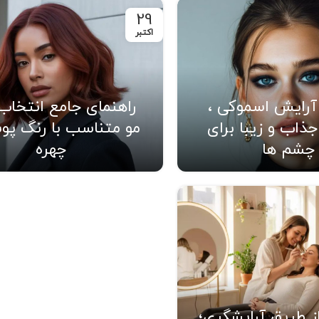
29
اکتبر
آرایش اسموکی ،
راهنمای جامع انتخاب
ذاب و زیبا برای
مو متناسب با رنگ پو
چشم ها
چهره
ز طریق آرایشگری؛